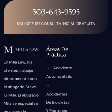
503-643-9595
SOLICITE SU CONSULTA INICIAL GRATUITA
Áreas De
Práctica
En Milla Law, los
Accidentes
clientes trabajan
Automovilisticos
directamente con
el abogado Steve
Accidentes
G. Milla. El abogado
De Bicicletas
Milla se especializa
Y Peatones
en casos de